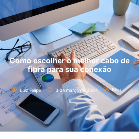
Como escolher o melhor cabo de
fibra para sua conexão
Blog
Luiz Felipe
3 de março de 2024