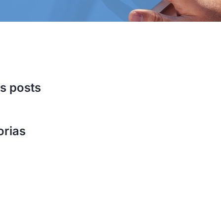
s posts
orias