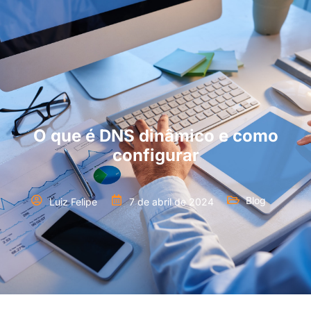
O que é DNS dinâmico e como
configurar
Blog
Luiz Felipe
7 de abril de 2024