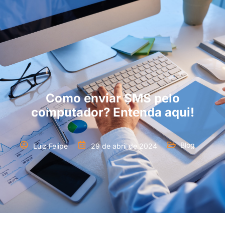
Como enviar SMS pelo
computador? Entenda aqui!
Blog
Luiz Felipe
29 de abril de 2024