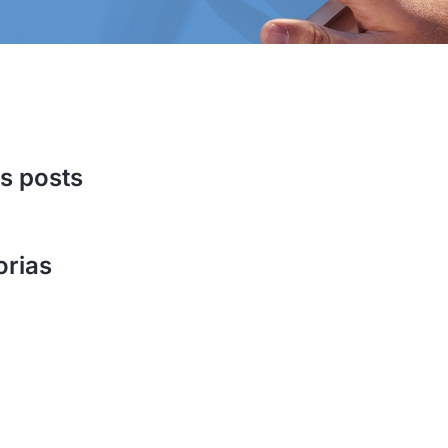
s posts
orias