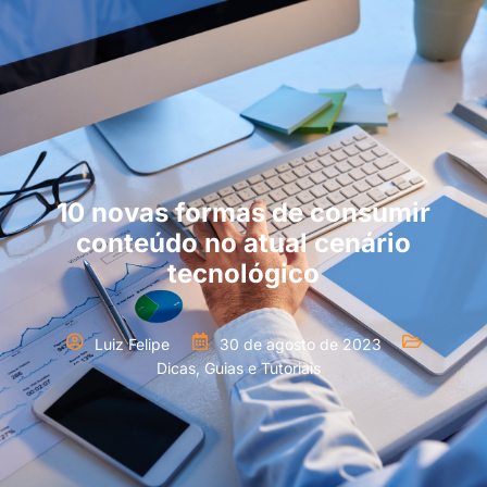
10 novas formas de consumir
conteúdo no atual cenário
tecnológico
Luiz Felipe
30 de agosto de 2023
Dicas, Guias e Tutoriais