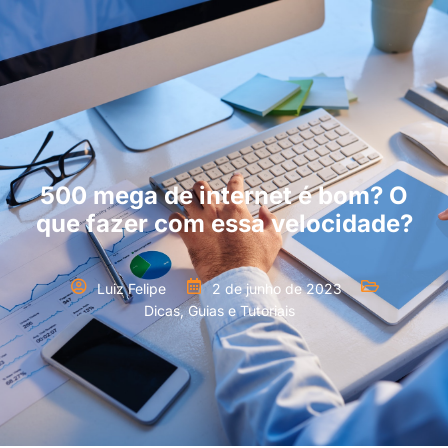
500 mega de internet é bom? O
que fazer com essa velocidade?
Luiz Felipe
2 de junho de 2023
Dicas, Guias e Tutoriais