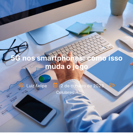
5G nos smartphones: como isso
muda o jogo
Luiz Felipe
2 de outubro de 2023
Celulares