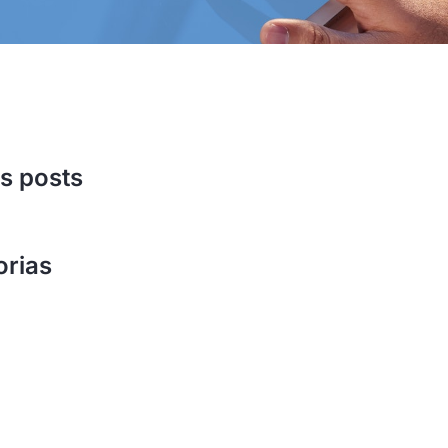
s posts
orias