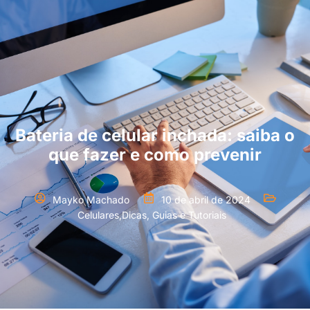
Bateria de celular inchada: saiba o
que fazer e como prevenir
Mayko Machado
10 de abril de 2024
Celulares
,
Dicas, Guias e Tutoriais