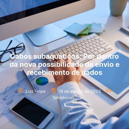
Cabos subaquáticos: Por dentro
da nova possibilidade de envio e
recebimento de dados
Luiz Felipe
19 de agosto de 2023
Tendências