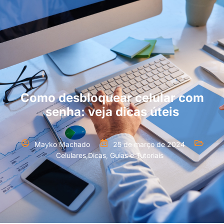
Como desbloquear celular com
senha: veja dicas úteis
Mayko Machado
25 de março de 2024
Celulares
,
Dicas, Guias e Tutoriais