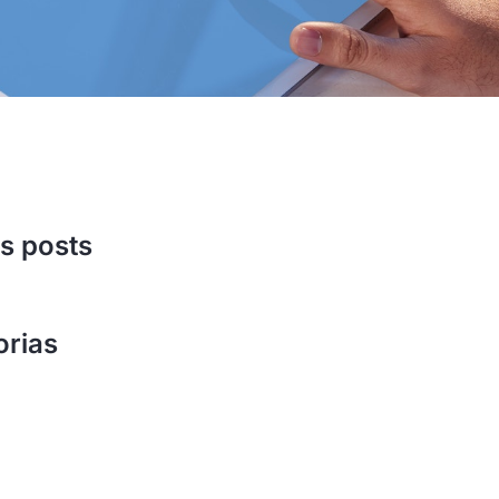
s posts
orias