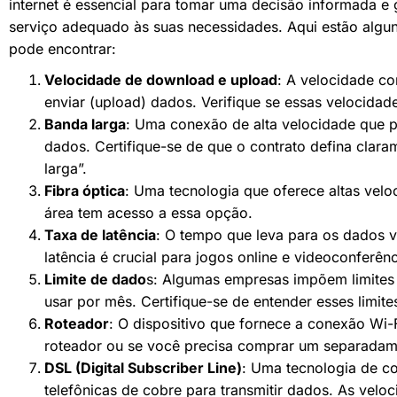
internet é essencial para tomar uma decisão informada e 
serviço adequado às suas necessidades. Aqui estão alg
pode encontrar:
Velocidade de download e upload
: A velocidade c
enviar (upload) dados. Verifique se essas velocida
Banda larga
: Uma conexão de alta velocidade que p
dados. Certifique-se de que o contrato defina clar
larga”.
Fibra óptica
: Uma tecnologia que oferece altas veloc
área tem acesso a essa opção.
Taxa de latência
: O tempo que leva para os dados v
latência é crucial para jogos online e videoconferênc
Limite de dado
s: Algumas empresas impõem limites
usar por mês. Certifique-se de entender esses limite
Roteador
: O dispositivo que fornece a conexão Wi-Fi
roteador ou se você precisa comprar um separadam
DSL (Digital Subscriber Line)
: Uma tecnologia de con
telefônicas de cobre para transmitir dados. As vel