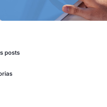
s posts
orias