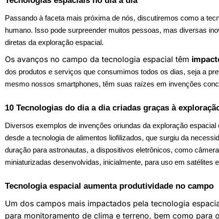
Tecnologias espaciais no dia a dia
Passando à faceta mais próxima de nós, discutiremos como a tecno
humano. Isso pode surpreender muitos pessoas, mas diversas ino
diretas da exploração espacial.
Os avanços no campo da tecnologia espacial têm
impact
dos produtos e serviços que consumimos todos os dias, seja a pr
mesmo nossos smartphones, têm suas raízes em invenções conceb
10 Tecnologias do dia a dia criadas graças à exploraçã
Diversos exemplos de invenções oriundas da exploração espacial
desde a tecnologia de alimentos liofilizados, que surgiu da necessi
duração para astronautas, a dispositivos eletrônicos, como câmera
miniaturizadas desenvolvidas, inicialmente, para uso em satélites
Tecnologia espacial aumenta produtividade no campo
Um dos campos mais impactados pela tecnologia espacial é
para monitoramento de clima e terreno, bem como para ot