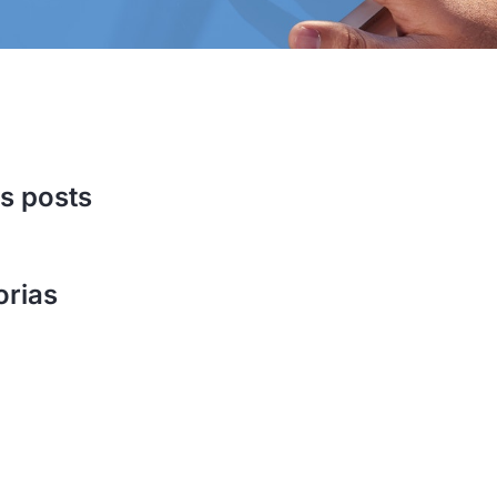
s posts
orias