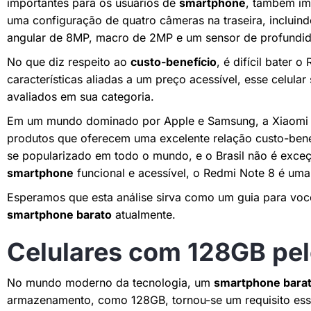
importantes para os usuários de
smartphone
, também im
uma configuração de quatro câmeras na traseira, incluin
angular de 8MP, macro de 2MP e um sensor de profundi
No que diz respeito ao
custo-benefício
, é difícil bater
características aliadas a um preço acessível, esse celu
avaliados em sua categoria.
Em um mundo dominado por Apple e Samsung, a Xiaomi
produtos que oferecem uma excelente relação custo-bene
se popularizado em todo o mundo, e o Brasil não é exce
smartphone
funcional e acessível, o Redmi Note 8 é uma e
Esperamos que esta análise sirva como um guia para vo
smartphone barato
atualmente.
Celulares com 128GB pe
No mundo moderno da tecnologia, um
smartphone bara
armazenamento, como 128GB, tornou-se um requisito es