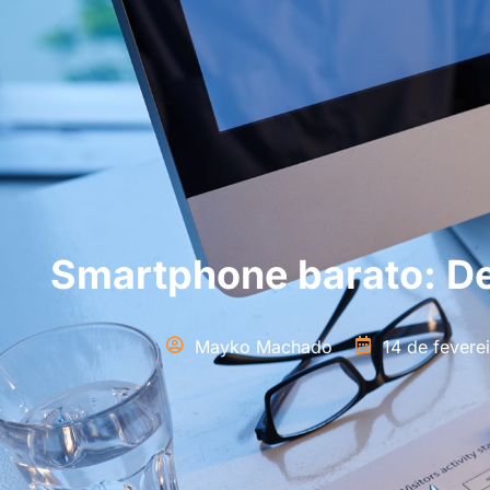
Smartphone barato: De
Mayko Machado
14 de fevere