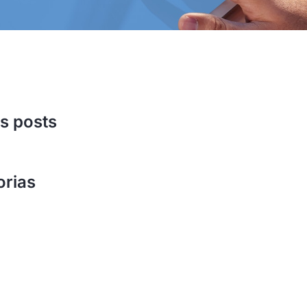
s posts
orias