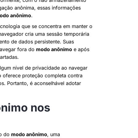
teriormente, com o não armazenamento
vegação anônima, essas informações
odo anônimo
.
cnologia que se concentra em manter o
navegador cria uma sessão temporária
ento de dados persistente. Suas
navegar fora do
modo anônimo
e após
artadas.
algum nível de privacidade ao navegar
o oferece proteção completa contra
s. Portanto, é aconselhável adotar
ônimo nos
to do
modo anônimo
, uma