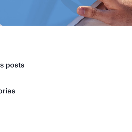
s posts
orias