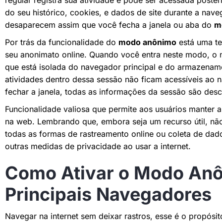
regular registra sua atividade e pode ser acessada pos
do seu histórico, cookies, e dados de site durante a na
desaparecem assim que você fecha a janela ou aba do
m
Por trás da funcionalidade do
modo anônimo
está uma te
seu anonimato online. Quando você entra neste modo, o 
que está isolada do navegador principal e do armazenam
atividades dentro dessa sessão não ficam acessíveis ao 
fechar a janela, todas as informações da sessão são desc
Funcionalidade valiosa que permite aos usuários manter 
na web. Lembrando que, embora seja um recurso útil, nã
todas as formas de rastreamento online ou coleta de dado
outras medidas de privacidade ao usar a internet.
Como Ativar o Modo An
Principais Navegadores
Navegar na internet sem deixar rastros, esse é o propósi