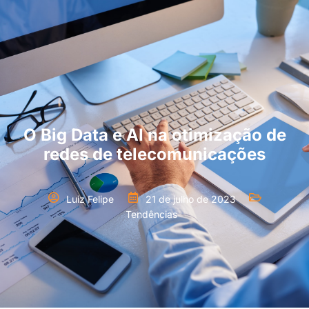
O Big Data e AI na otimização de
redes de telecomunicações
Luiz Felipe
21 de julho de 2023
Tendências