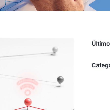
Último
Categ