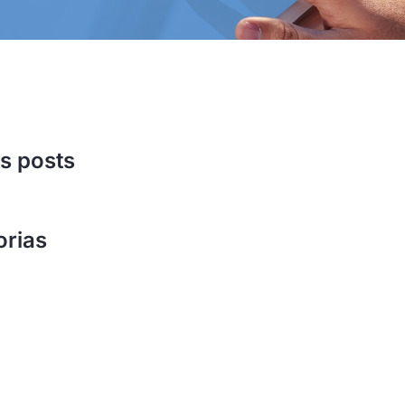
s posts
orias