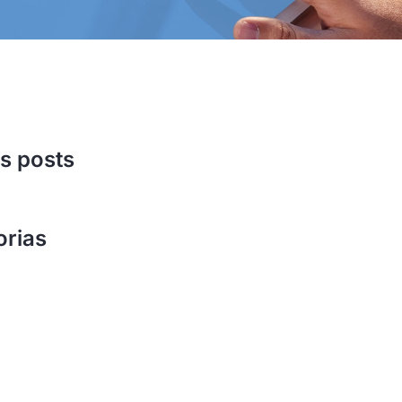
s posts
orias