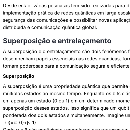
Desde então, várias pesquisas têm sido realizadas para 
implementação prática de redes quânticas em larga escal
segurança das comunicações e possibilitar novas aplic
distribuída e comunicação quântica global.
Superposição e entrelaçamento
A superposição e o entrelaçamento são dois fenômenos 
desempenham papéis essenciais nas redes quânticas, forn
tornam poderosas para a comunicação segura e eficiente
Superposição
A superposição é uma propriedade quântica que permite 
múltiplos estados ao mesmo tempo. Enquanto os bits cl
em apenas um estado (0 ou 1) em um determinado momen
superposição desses estados. Isso significa que um qubi
ponderada dos dois estados simultaneamente. Imagine u
∣ψ⟩=α∣0⟩+β∣1⟩
Onde α e β são coeficientes complexos que representam 