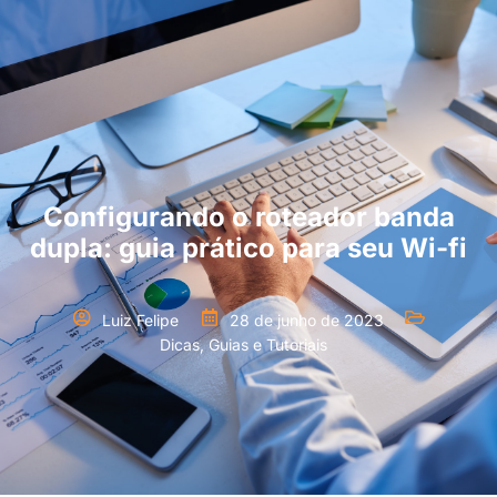
Configurando o roteador banda
dupla: guia prático para seu Wi-fi
Luiz Felipe
28 de junho de 2023
Dicas, Guias e Tutoriais