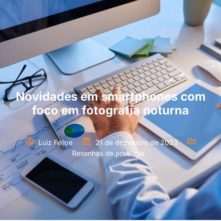
Novidades em smartphones com
foco em fotografia noturna
Luiz Felipe
21 de dezembro de 2023
Resenhas de produtos