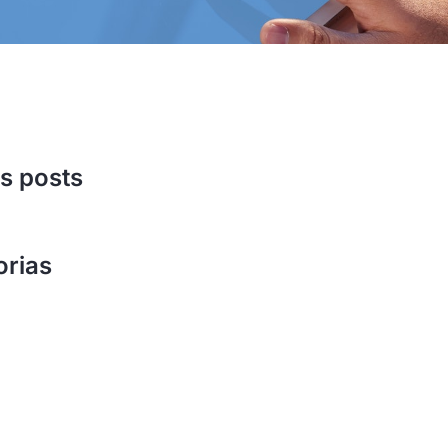
s posts
orias