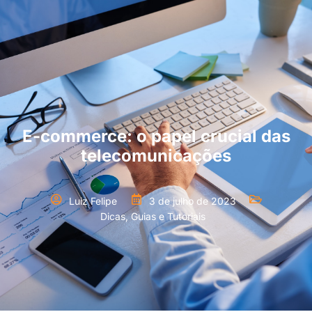
E-commerce: o papel crucial das
telecomunicações
Luiz Felipe
3 de julho de 2023
Dicas, Guias e Tutoriais